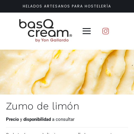
Saltar
HELADOS ARTESANOS PARA HOSTELERÍA
al
contenido
Toggle
Navigation
Conócenos
Helados
Formaciones y cursos
Zumo de limón
Precio
y
disponibilidad
a consultar
Contacto