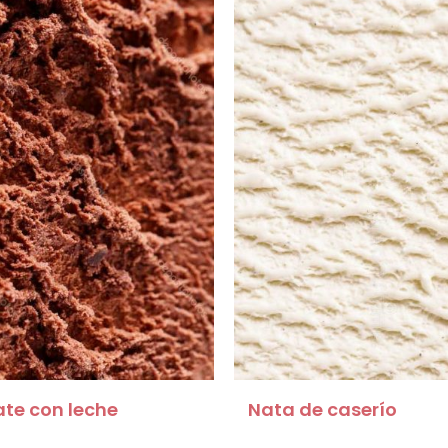
te con leche
Nata de caserío