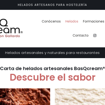
HELADOS ARTESANOS PARA HOSTELERÍA
Conócenos
Helados
Formaciones 
Contacto
Helados artesanales y naturales para restaurantes
Carta de helados artesanales BasQcream®
Descubre el sabor