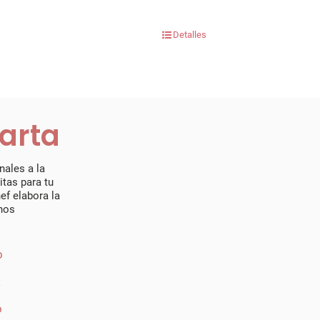
Detalles
carta
ales a la
tas para tu
ef elabora la
nos
o
a
o